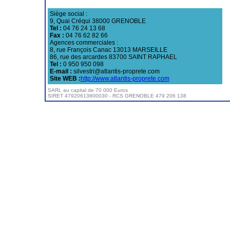
Siège social :
9, Quai Créqui 38000 GRENOBLE
Tel :
04 76 24 13 68
Fax :
04 76 62 82 66
Agences commerciales :
8, rue François Canac 13013 MARSEILLE
86, rue des arcardes 83700 SAINT RAPHAEL
Tel :
0 950 950 098
E-mail :
silvestri@atlantis-proprete.com
Site WEB :
http://www.atlantis-proprete.com
SARL au capital de 70 000 Euros
SIRET 47920613800030 - RCS GRENOBLE 479 206 138