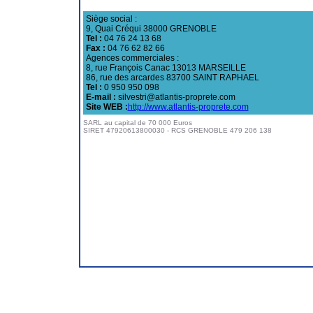
Siège social :
9, Quai Créqui 38000 GRENOBLE
Tel :
04 76 24 13 68
Fax :
04 76 62 82 66
Agences commerciales :
8, rue François Canac 13013 MARSEILLE
86, rue des arcardes 83700 SAINT RAPHAEL
Tel :
0 950 950 098
E-mail :
silvestri@atlantis-proprete.com
Site WEB :
http://www.atlantis-proprete.com
SARL au capital de 70 000 Euros
SIRET 47920613800030 - RCS GRENOBLE 479 206 138